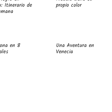
a: Itinerario de
propio color
emana
gona en 8
Una Aventura en
ales
Venecia