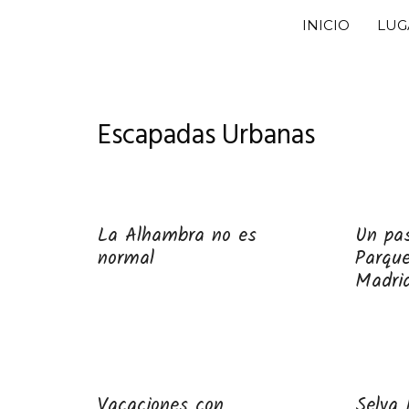
Saltar
INICIO
LUG
al
contenido
Escapadas Urbanas
La Alhambra no es
Un pas
normal
Parque
Madri
Vacaciones con
Selva