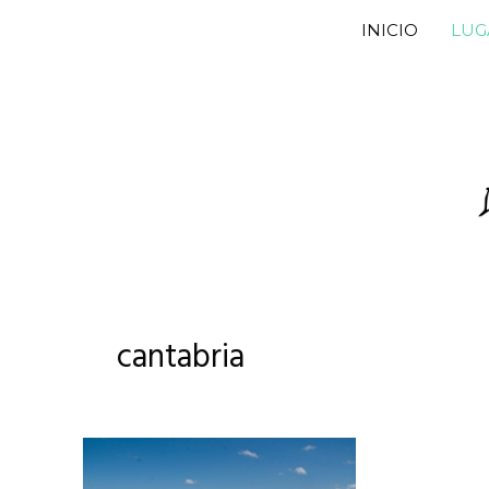
Saltar
INICIO
LUG
al
contenido
cantabria