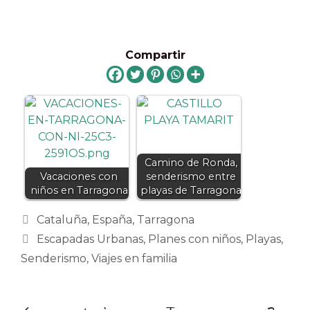
Compartir
Camino de Ronda,
Vacaciones con
senderismo entre
niños en Tarragona
playas de Tarragona
Categorías
Cataluña
,
España
,
Tarragona
Etiquetas
Escapadas Urbanas
,
Planes con niños
,
Playas
,
Senderismo
,
Viajes en familia