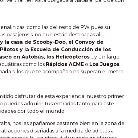
onvertirán en visita obligada si visitas el parque con
drenalinicas como las del resto de PW pues su
us pasajeros si no que están destinadas al
 y la casa de Scooby-Doo, el Convoy de
Pilotos y la Escuela de Conducción de los
Paseo en Autobús, los Helicópteros
… y un largo
acuáticas como los
Rápidos ACME
o
Los Juegos
rnada si los que te acompañan no superan el metro
tido disfrutar de esta experiencia, nuestro primer
b puedes adquirir tus entradas tanto para este
idades por todo el mundo.
ta, nos las apañamos bastante bien en la zona de
 atracciones diseñadas a la medida de adictos a