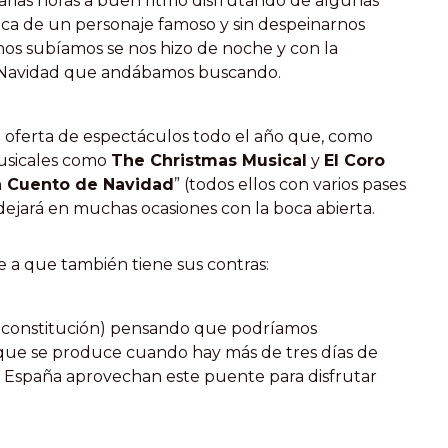
arias horas a buen ritmo disfrutando de algunas
ica de un personaje famoso y sin despeinarnos
nos subíamos se nos hizo de noche y con la
e Navidad que andábamos buscando.
oferta de espectáculos todo el año que, como
usicales como
The Christmas Musical
y
El Coro
 Cuento de Navidad
” (todos ellos con varios pases
dejará en muchas ocasiones con la boca abierta.
a que también tiene sus contras:
 la constitución) pensando que podríamos
que se produce cuando hay más de tres días de
 de España aprovechan este puente para disfrutar