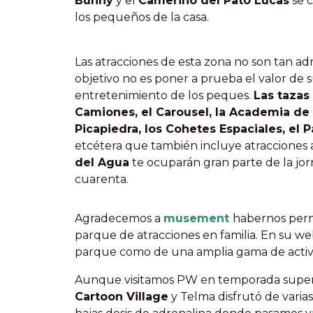
Bunny
y el
Camerino del Pato Lucas
se c
los pequeños de la casa.
Las atracciones de esta zona no son tan a
objetivo no es poner a prueba el valor de s
entretenimiento de los peques.
Las tazas
Camiones, el Carousel, la Academia de 
Picapiedra, los Cohetes Espaciales, el 
etcétera que también incluye atracciones 
del Agua
te ocuparán gran parte de la jo
cuarenta.
Agradecemos a
musement
habernos permi
parque de atracciones en familia. En su we
parque como de una amplia gama de activ
Aunque visitamos PW en temporada superal
Cartoon Village
y Telma disfrutó de varias