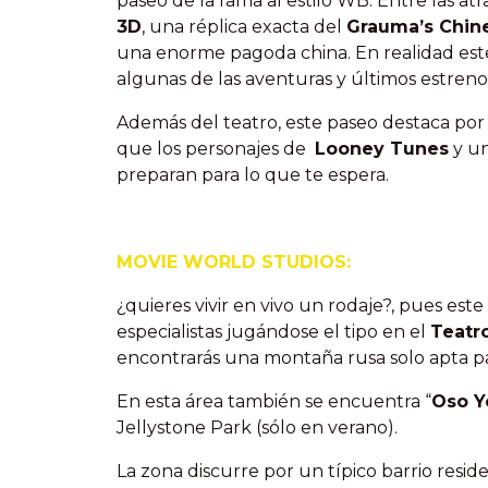
paseo de la fama al estilo WB. Entre las at
3D
, una réplica exacta del
Grauma’s Chin
una enorme pagoda china. En realidad este 
algunas de las aventuras y últimos estreno
Además del teatro, este paseo destaca por c
que los personajes de
Looney Tunes
y un
preparan para lo que te espera.
MOVIE WORLD STUDIOS:
¿quieres vivir en vivo un rodaje?, pues este
especialistas jugándose el tipo en el
Teatro
encontrarás una montaña rusa solo apta pa
En esta área también se encuentra “
Oso Y
Jellystone Park (sólo en verano).
La zona discurre por un típico barrio resid