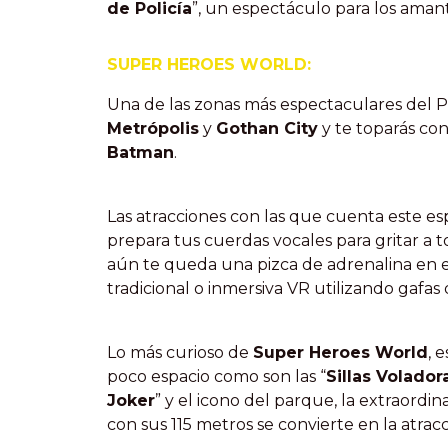
de Policía
”, un espectáculo para los amant
SUPER HEROES WORLD:
Una de las zonas más espectaculares del Pa
Metrópolis
y
Gothan City
y te toparás con
Batman
.
Las atracciones con las que cuenta este esp
prepara tus cuerdas vocales para gritar a 
aún te queda una pizca de adrenalina en e
tradicional o inmersiva VR utilizando gafas
Lo más curioso de
Super Heroes World
, 
poco espacio como son las “
Sillas Volador
Joker
” y el icono del parque, la extraordina
con sus 115 metros se convierte en la atrac