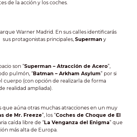
es de la acción y los coches.
rque Warner Madrid. En sus calles identificarás
 sus protagonistas principales,
Superman
y
acio son “
Superman – Atracción de Acero
”,
todo pulmón, “
Batman – Arkham Asylum
” por si
l cuerpo (con opción de realizarla de forma
 de realidad ampliada).
es que aúna otras muchas atracciones en un muy
as de Mr. Freeze
”, los “
Coches de Choque de El
ria caída libre de “
La Venganza del Enigma
” que
ción más alta de Europa.