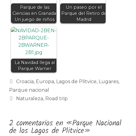
Parque de las
Un paseo por el
Ciencias en Granada:
Parque del Retiro de
Un juego de niños
Madrid
La Navidad llega al
Parque Warner
Categorías
Croacia
,
Europa
,
Lagos de Plitvice
,
Lugares
,
Parque nacional
Etiquetas
Naturaleza
,
Road trip
2 comentarios en «Parque Nacional
de los Lagos de Plitvice»