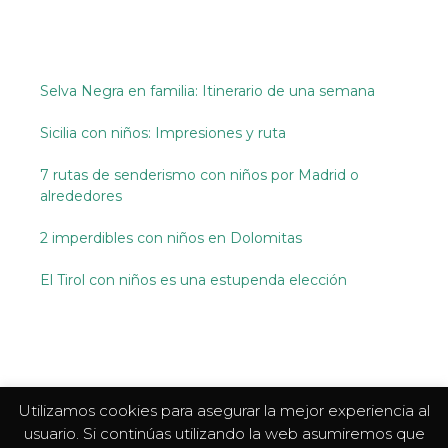
Selva Negra en familia: Itinerario de una semana
Sicilia con niños: Impresiones y ruta
7 rutas de senderismo con niños por Madrid o
alrededores
2 imperdibles con niños en Dolomitas
El Tirol con niños es una estupenda elección
Utilizamos cookies para asegurar la mejor experiencia al
usuario. Si continúas utilizando la web asumiremos que
Aviso legal, privacidad y cookies