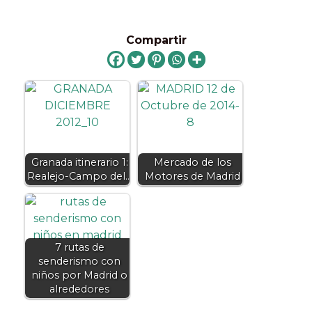
Compartir
Granada itinerario 1:
Mercado de los
Realejo-Campo del…
Motores de Madrid
7 rutas de
senderismo con
niños por Madrid o
alrededores