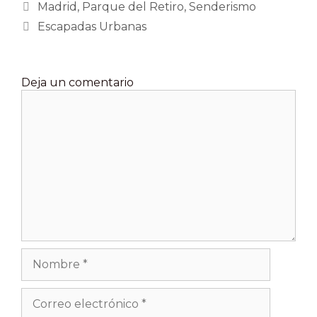
Categorías
Madrid
,
Parque del Retiro
,
Senderismo
Etiquetas
Escapadas Urbanas
Deja un comentario
Comentario
Nombre
Correo
electrónico