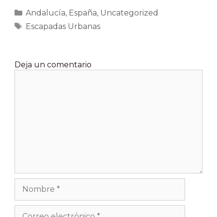
Categorías
Andalucía
,
España
,
Uncategorized
Etiquetas
Escapadas Urbanas
Deja un comentario
Comentario
Nombre
Correo