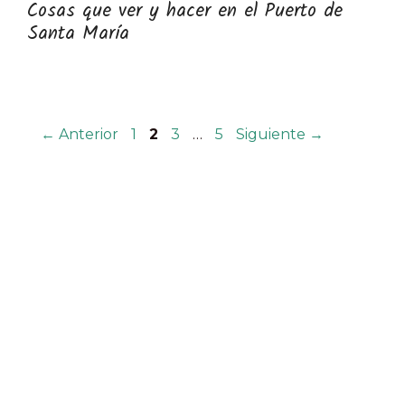
Cosas que ver y hacer en el Puerto de
Santa María
Página
Página
Página
Página
←
Anterior
1
2
3
…
5
Siguiente
→