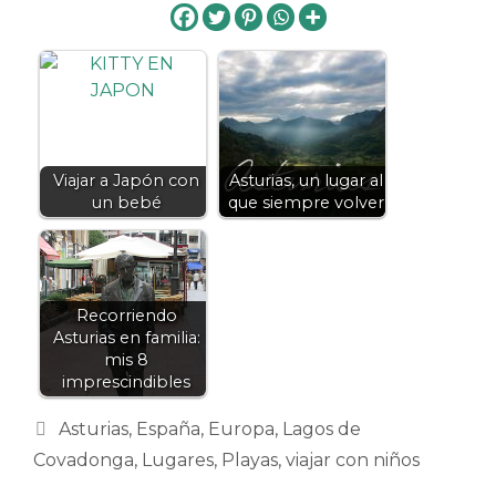
Viajar a Japón con
Asturias, un lugar al
un bebé
que siempre volver
Recorriendo
Asturias en familia:
mis 8
imprescindibles
Categorías
Asturias
,
España
,
Europa
,
Lagos de
Covadonga
,
Lugares
,
Playas
,
viajar con niños