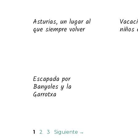
Asturias, un lugar al
Vacac
que siempre volver
niños 
Escapada por
Banyoles y la
Garrotxa
Página
Página
Página
1
2
3
Siguiente
→