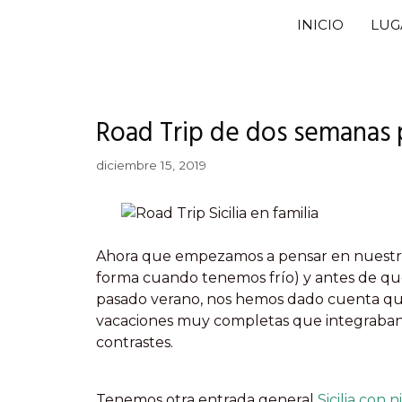
Saltar
INICIO
LUG
al
contenido
Road Trip de dos semanas p
diciembre 15, 2019
Ahora que empezamos a pensar en nuestro n
forma cuando tenemos frío) y antes de que 
pasado verano, nos hemos dado cuenta que
vacaciones muy completas que integraban, e
contrastes.
Tenemos otra entrada general
Sicilia con n