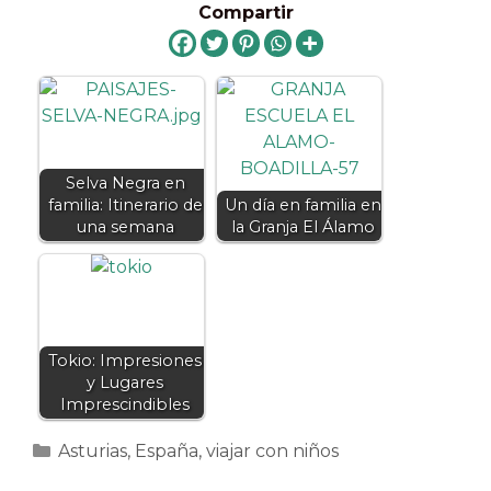
Compartir
Selva Negra en
familia: Itinerario de
Un día en familia en
una semana
la Granja El Álamo
Tokio: Impresiones
y Lugares
Imprescindibles
Categorías
Asturias
,
España
,
viajar con niños