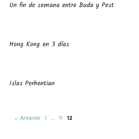
Un fin de semana entre Buda y Pest
Hong Kong en 3 días
Islas Perhentian
Página
Página
Página
←
Anterior
1
…
11
12