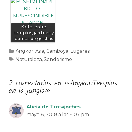
Kioto: entre
templos, jardines y
barrios de geishas
Categorías
Angkor
,
Asia
,
Camboya
,
Lugares
Etiquetas
Naturaleza
,
Senderismo
2 comentarios en «Angkor:Templos
en la jungla»
Alicia de Trotajoches
mayo 8, 2018 a las 8:07 pm