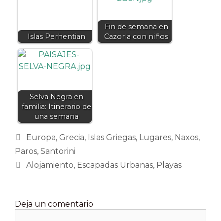
Fin de semana en
Islas Perhentian
Cazorla con niños
Selva Negra en
familia: Itinerario de
una semana
Categorías
Europa
,
Grecia
,
Islas Griegas
,
Lugares
,
Naxos
,
Paros
,
Santorini
Etiquetas
Alojamiento
,
Escapadas Urbanas
,
Playas
Deja un comentario
Comentario