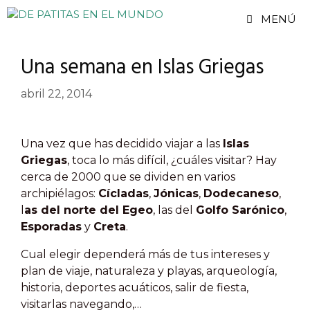
Saltar
MENÚ
al
contenido
Una semana en Islas Griegas
abril 22, 2014
Una vez que has decidido viajar a las
Islas
Griegas
, toca lo más difícil, ¿cuáles visitar? Hay
cerca de 2000 que se dividen en varios
archipiélagos:
Cícladas
,
Jónicas
,
Dodecaneso
,
l
as del norte del Egeo
, las del
Golfo Sarónico
,
Esporadas
y
Creta
.
Cual elegir dependerá más de tus intereses y
plan de viaje, naturaleza y playas, arqueología,
historia, deportes acuáticos, salir de fiesta,
visitarlas navegando,…