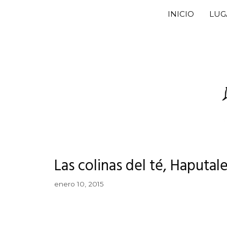
Saltar
INICIO
LUG
al
contenido
Las colinas del té, Haputal
enero 10, 2015