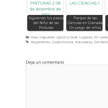
Siguiendo los pasos
Parque de las
del Niño de las
Ciencias en Granada:
Pinturas
Un juego de niños
Categorías
Asia
,
Haputale
,
Lipton's Seat
,
Lugares
,
Sri Lank
Etiquetas
Alojamiento
,
Gastronomia
,
Naturaleza
,
Senderi
Deja un comentario
Comentario