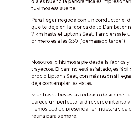
día es bueno la panorámica es impresionant
tuvimos esa suerte.
Para llegar negocia con un conductor el dí
que te deje en la fábrica de té Dambatenne
7 km hasta el Lipton’s Seat. También sale 
primero es a las 6:30 (“demasiado tarde”)
Nosotros lo hicimos a pie desde la fábrica
trayectos. El camino está asfaltado, es fác
propio Lipton’s Seat, con más razón si lle
deja contemplar las vistas.
Mientras subes estas rodeado de kilométrica
parece un perfecto jardín, verde intenso y 
hemos podido presenciar en nuestra vida d
retina para siempre.