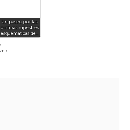
Un paseo por las
pinturas rupestres
esquemáticas de…
a
smo