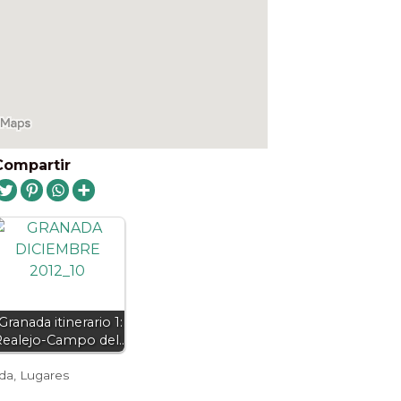
Compartir
Granada itinerario 1:
Realejo-Campo del…
da
,
Lugares