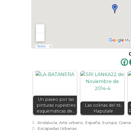
Un paseo por las
pinturas rupestres
Las colinas del té,
esquemáticas de…
Haputale
Categorías
Andalucía
,
Arte urbano
,
España
,
Europa
,
Grana
Etiquetas
Escapadas Urbanas