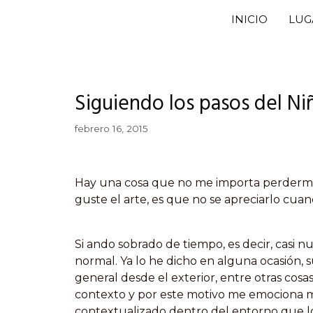
Saltar
INICIO
LUG
al
contenido
Siguiendo los pasos del Niñ
febrero 16, 2015
Hay una cosa que no me importa perderme
guste el arte, es que no se apreciarlo cua
Si ando sobrado de tiempo, es decir, casi nu
normal. Ya lo he dicho en alguna ocasión, 
general desde el exterior, entre otras co
contexto y por este motivo me emociona 
contextualizado dentro del entorno que l