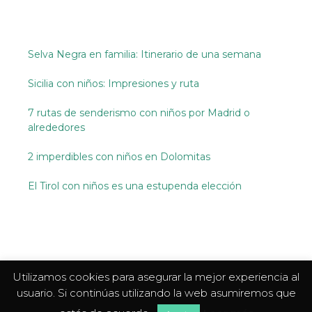
Selva Negra en familia: Itinerario de una semana
Sicilia con niños: Impresiones y ruta
7 rutas de senderismo con niños por Madrid o
alrededores
2 imperdibles con niños en Dolomitas
El Tirol con niños es una estupenda elección
Utilizamos cookies para asegurar la mejor experiencia al
usuario. Si continúas utilizando la web asumiremos que
Aviso legal, privacidad y cookies