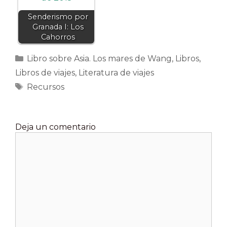
Senderismo por
Granada I: Los
Cahorros
Categorías
Libro sobre Asia. Los mares de Wang
,
Libros
,
Libros de viajes
,
Literatura de viajes
Etiquetas
Recursos
Deja un comentario
Comentario