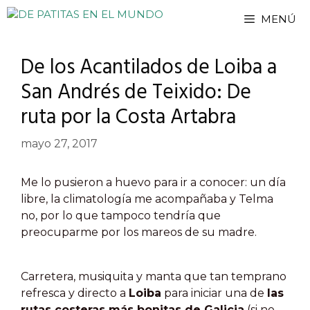
Saltar
MENÚ
al
contenido
De los Acantilados de Loiba a
San Andrés de Teixido: De
ruta por la Costa Artabra
mayo 27, 2017
Me lo pusieron a huevo para ir a conocer: un día
libre, la climatología me acompañaba y Telma
no, por lo que tampoco tendría que
preocuparme por los mareos de su madre.
Carretera, musiquita y manta que tan temprano
refresca y directo a
Loiba
para iniciar una de
las
rutas costeras más bonitas de Galicia
(si no