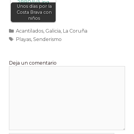
Unos días por la
Costa Brava con
niños
Categorías
Acantilados
,
Galicia
,
La Coruña
Etiquetas
Playas
,
Senderismo
Deja un comentario
Comentario