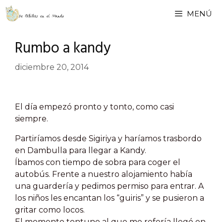
Saltar
MENÚ
al
contenido
Rumbo a kandy
diciembre 20, 2014
El día empezó pronto y tonto, como casi
siempre.
Partiríamos desde Sigiriya y haríamos trasbordo
en Dambulla para llegar a Kandy.
Íbamos con tiempo de sobra para coger el
autobús. Frente a nuestro alojamiento había
una guardería y pedimos permiso para entrar. A
los niños les encantan los “guiris” y se pusieron a
gritar como locos.
El momento tontuno al que me refería llegó en