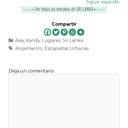
Sigue viajando
Compartir
Categorías
Asia
,
Kandy
,
Lugares
,
Sri Lanka
Etiquetas
Alojamiento
,
Escapadas Urbanas
Deja un comentario
Comentario