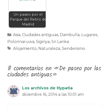
Un paseo por el
Parque del Retiro de
Madrid
Categorías
Asia
,
Ciudades antiguas
,
Dambulla
,
Lugares
,
Polonnaruwa
,
Sigiriya
,
Sri Lanka
Etiquetas
Alojamiento
,
Naturaleza
,
Senderismo
8 comentarios en «De paseo por las
ciudades antiguas»
Los archivos de Hypatia
diciembre 16, 2014 a las 10:01 am