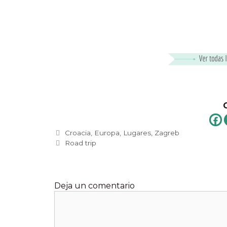
Categorías
Croacia
,
Europa
,
Lugares
,
Zagreb
Etiquetas
Road trip
Deja un comentario
Comentario