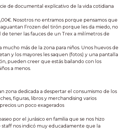
ie de documental explicativo de la vida cotidiana
+ 4,00€. Nosotros no entramos porque pensamos que
i aguantan Frozen del tirón porque les da miedo, no
l de tener las fauces de un Trex a milímetros de
ba mucho más de la zona para niños. Unos huevos de
tan y los mayores les saquen (fotos) y una pantalla
ión, pueden creer que estás bailando con los
niños a menos.
an zona dedicada a despertar el consumismo de los
hes, figuras, libros y merchandising varios
 a precios un poco exagerados
seo por el jurásico en familia que se nos hizo
de staff nos indicó muy educadamente que la