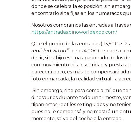
donde se celebra la exposición, sin embarg
encontrarlo si te fijas en los numeracos que
Nosotros compramos las entradas a través d
https://entradas.dinoworldexpo.com/
Que el precio de las entradas ( 13,50€ > 12 añ
realidad virtual”
otros 4,00€) te parezca 
decir, si tu hijo es una apasionado de los d
con movimiento ni la oscuridad y presta at
parecerá poco, es más, te compensará adqu
foto enmarcada, la realidad virtual, la acr
Sin embargo, si te pasa como a mí, que te
dinosaurios durante todo un trimestre, y
flipan estos reptiles extinguidos y no ten
pues no le compensó y no mostró un entus
momento, salvo del coche a la entrada.