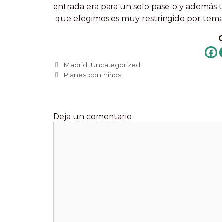
entrada era para un solo pase-o y además
que elegimos es muy restringido por tema
Categorías
Madrid
,
Uncategorized
Etiquetas
Planes con niños
Deja un comentario
Comentario