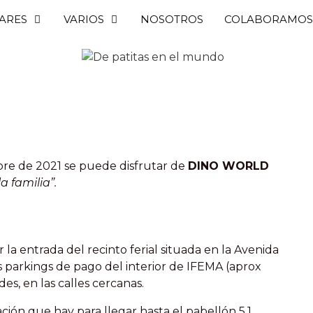
ARES
VARIOS
NOSOTROS
COLABORAMOS
mbre de 2021 se puede disfrutar de
DINO WORLD
a familia”.
la entrada del recinto ferial situada en la Avenida
s parkings de pago del interior de IFEMA (aprox
es, en las calles cercanas.
ción que hay para llegar hasta el pabellón 5.1