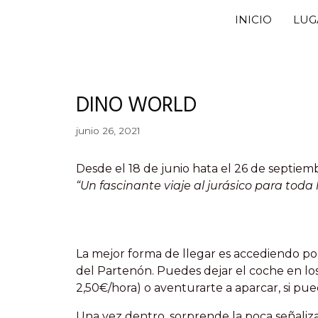
Saltar
INICIO
LUG
al
contenido
DINO WORLD
junio 26, 2021
Desde el 18 de junio hata el 26 de septie
“Un fascinante viaje al jurásico para toda l
La mejor forma de llegar es accediendo por 
del Partenón. Puedes dejar el coche en lo
2,50€/hora) o aventurarte a aparcar, si pued
Una vez dentro, sorprende la poca señaliza