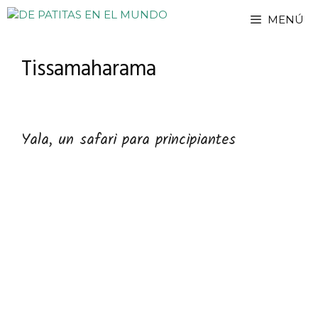
Saltar
MENÚ
al
contenido
Tissamaharama
Yala, un safari para principiantes