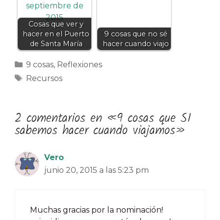
Cosas que ver y
hacer en el Puerto
9 cosas que no sé
de Santa María
hacer cuando viajo
Categorías
9 cosas
,
Reflexiones
Etiquetas
Recursos
2 comentarios en «9 cosas que SI
sabemos hacer cuando viajamos»
Vero
junio 20, 2015 a las 5:23 pm
Muchas gracias por la nominación!